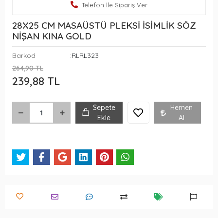
Telefon İle Sipariş Ver
28X25 CM MASAÜSTÜ PLEKSİ İSİMLİK SÖZ
NİŞAN KINA GOLD
Barkod
:RLRL323
264,90 TL
239,88 TL
Sepete
Hemen
Ekle
Al