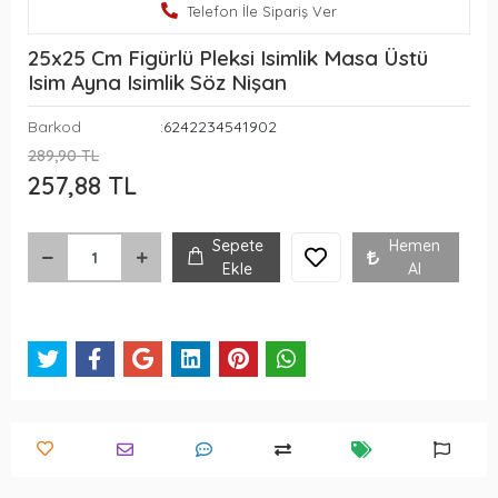
Telefon İle Sipariş Ver
25x25 Cm Figürlü Pleksi Isimlik Masa Üstü
Isim Ayna Isimlik Söz Nişan
Barkod
:6242234541902
289,90 TL
257,88 TL
Sepete
Hemen
Ekle
Al