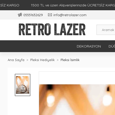
ARGO
1500 TL ve üzeri Alışverişlerinizde ÜCRETSİZ KARGO
05551632629
info@retrolazer.com
DEKORASYON
DÜĞ
Ana Sayfa
Pleksi Hediyelik
Pleksi İsimlik