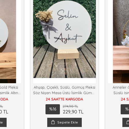
Gold Pleksi
Ahşap, Çiçekli, Süslü, Gümüş Pleksi
Anneler
imlik Altın
Söz Nişan Masa Üstü İsimlik Gümüş
Süslü Is
Renk
Hed
GODA
24 SAATTE KARGODA
24 
TL
274,90 TL
%16
%
0 TL
229,90 TL
le
Sepete Ekle