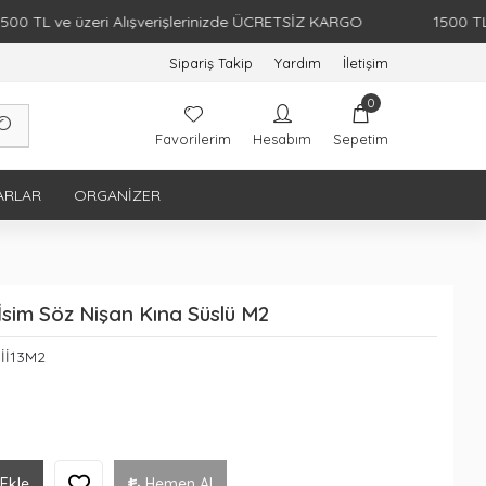
ve üzeri Alışverişlerinizde ÜCRETSİZ KARGO
1500 TL ve üze
Sipariş Takip
Yardım
İletişim
0
Favorilerim
Hesabım
Sepetim
ARLAR
ORGANIZER
 İsim Söz Nişan Kına Süslü M2
İİ13M2
Ekle
Hemen Al