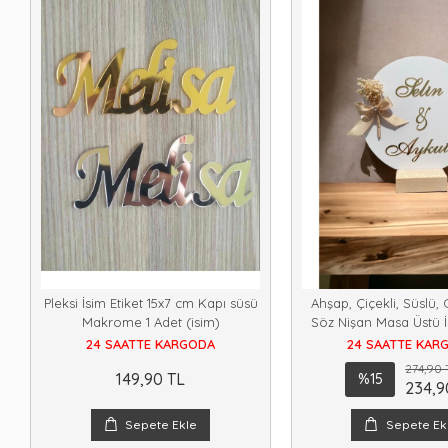
Pleksi İsim Etiket 15x7 cm Kapı süsü
Ahşap, Çiçekli, Süslü, 
Makrome 1 Adet (isim)
Söz Nişan Masa Üstü İs
Renk
24 SAATTE KARGODA
24 SAATTE KAR
274,90 
149,90 TL
%15
234,9
Sepete Ekle
Sepete Ek