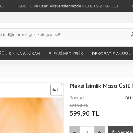
1500 TL ve üzeri Alışverişlerinizde ÜCRETSİZ KARGO
1500 TL 
ÜN & KINA & NIKAH
PLEKSI HEDIYELIK
DEKORATIF AKSESU
Pleksi İsimlik Masa Üstü
%11
Barkod
:RLM
674,90 TL
599,90 TL
Sepete 