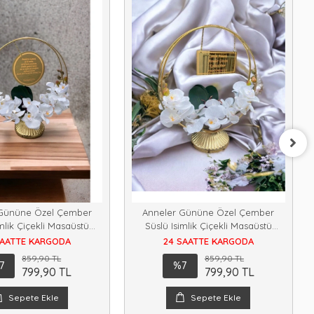
 Gününe Özel Çember
Anneler Gününe Özel Çember
imlik Çiçekli Masaüstü
Süslü Isimlik Çiçekli Masaüstü
iyelik Isimlik M1
Hediyelik Isimlik M3
SAATTE KARGODA
24 SAATTE KARGODA
859,90 TL
859,90 TL
7
%7
799,90 TL
799,90 TL
Sepete Ekle
Sepete Ekle