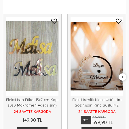
Pleksi İsim Etiket 15x7 cm Kapı
Pleksi İsimlik Masa Üstü İsim
süsü Makrome 1 Adet (isim)
Söz Nişan Kına Süslü M2
24 SAATTE KARGODA
24 SAATTE KARGODA
674,90 TL
149,90 TL
%11
599,90 TL