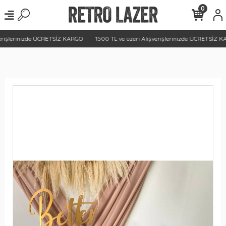
0
erişlerinizde ÜCRETSİZ KARGO
1500 TL ve üzeri Alışverişlerinizde ÜCRETSİZ K