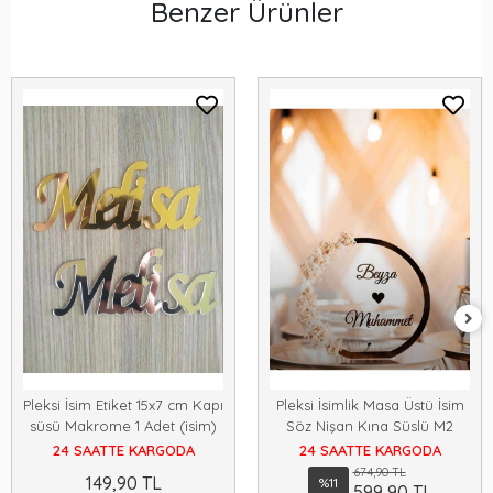
Benzer Ürünler
Pleksi İsim Etiket 15x7 cm Kapı
Pleksi İsimlik Masa Üstü İsim
süsü Makrome 1 Adet (isim)
Söz Nişan Kına Süslü M2
24 SAATTE KARGODA
24 SAATTE KARGODA
674,90 TL
149,90 TL
%11
599,90 TL