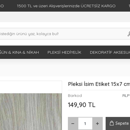
1500 TL ve üzeri Alışverişlerinizde ÜCRETSİZ KARGO
1500 TL
ÜN & KINA & NIKAH
PLEKSI HEDIYELIK
DEKORATIF AKSESU
Pleksi İsim Etiket 15x7 
Barkod
:RLP
149,90 TL
Sepete 