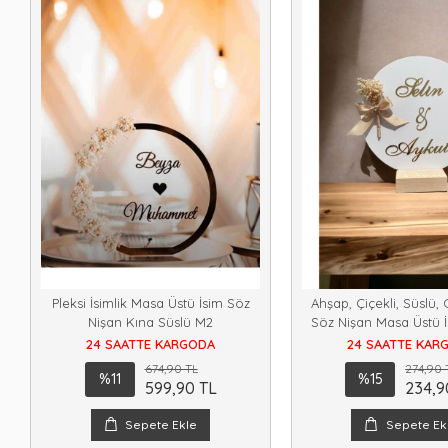
Pleksi İsimlik Masa Üstü İsim Söz
Ahşap, Çiçekli, Süslü, 
Nişan Kına Süslü M2
Söz Nişan Masa Üstü İs
Renk
24 SAATTE KARGODA
24 SAATTE KAR
674,90 TL
274,90 
%11
%15
599,90 TL
234,9
Sepete Ekle
Sepete Ek