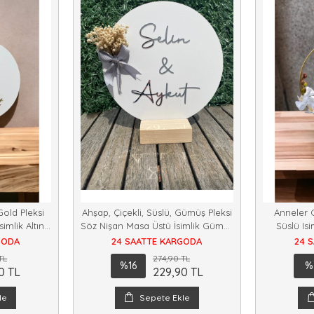
Gold Pleksi
Ahşap, Çiçekli, Süslü, Gümüş Pleksi
Anneler
imlik Altın
Söz Nişan Masa Üstü İsimlik Gümüş
Süslü Is
Renk
Hed
GODA
24 SAATTE KARGODA
24 
TL
274,90 TL
%16
%
0 TL
229,90 TL
le
Sepete Ekle