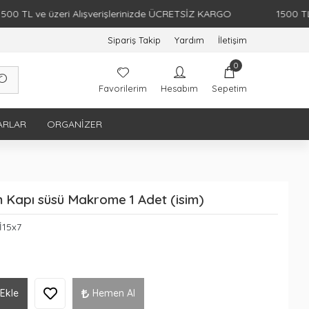
 ve üzeri Alışverişlerinizde ÜCRETSİZ KARGO
1500 TL ve üze
Sipariş Takip
Yardım
İletişim
0
Favorilerim
Hesabım
Sepetim
ARLAR
ORGANIZER
cm Kapı süsü Makrome 1 Adet (isim)
İ15x7
Ekle
Hemen Al