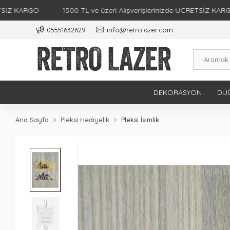
ARGO
1500 TL ve üzeri Alışverişlerinizde ÜCRETSİZ KARGO
05551632629
info@retrolazer.com
DEKORASYON
DÜĞ
Ana Sayfa
Pleksi Hediyelik
Pleksi İsimlik