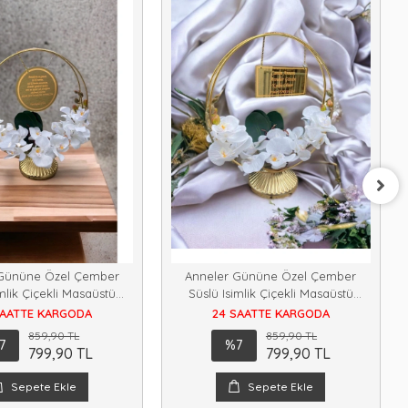
 Gününe Özel Çember
Anneler Gününe Özel Çember
imlik Çiçekli Masaüstü
Süslü Isimlik Çiçekli Masaüstü
iyelik Isimlik M1
Hediyelik Isimlik M3
SAATTE KARGODA
24 SAATTE KARGODA
859,90 TL
859,90 TL
7
%7
799,90 TL
799,90 TL
Sepete Ekle
Sepete Ekle