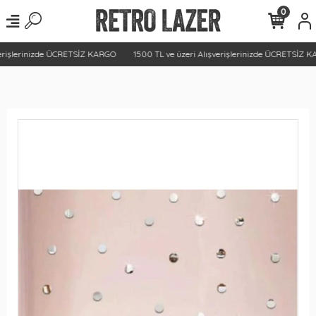
0
erişlerinizde ÜCRETSİZ KARGO
1500 TL ve üzeri Alışverişlerinizde ÜCRETSİZ K