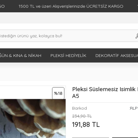
1500 TL ve üzeri Alışverişlerinizde ÜCRETSİZ KARGO
1500 TL 
ÜN & KINA & NIKAH
PLEKSI HEDIYELIK
DEKORATIF AKSESU
Pleksi Süslemesiz Isimli
%18
A5
Barkod
:RL
234,90 TL
191,88 TL