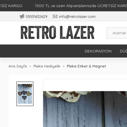
ARGO
1500 TL ve üzeri Alışverişlerinizde ÜCRETSİZ KARGO
05551632629
info@retrolazer.com
DEKORASYON
DÜĞ
Ana Sayfa
Pleksi Hediyelik
Pleksi Etiket & Magnet