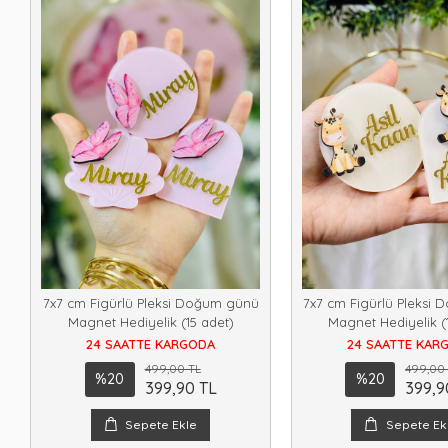
7x7 cm Figürlü Pleksi Doğum günü
7x7 cm Figürlü Pleksi
Magnet Hediyelik (15 adet)
Magnet Hediyelik (
24 SAATTE KARGODA
24 SAATTE KAR
499,00 TL
499,00
%20
%20
399,90 TL
399,9
Sepete Ekle
Sepete Ek