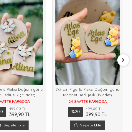
ürlü Pleksi Doğum günü
7x7 cm Figürlü Pleksi Doğum günü
Hediyelik (15 adet)
Magnet Hediyelik (15 adet)
SAATTE KARGODA
24 SAATTE KARGODA
499,00 TL
499,00 TL
20
%20
399,90 TL
399,90 TL
Sepete Ekle
Sepete Ekle