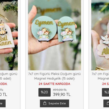
 Doğum günü
7x7 cm Figürlü Pleksi Doğum günü
7x7 cm Fig
15 adet)
Magnet Hediyelik (15 adet)
Magnet 
GODA
24 SAATTE KARGODA
24 
 TL
499,00 TL
%20
%
0 TL
399,90 TL
le
Sepete Ekle