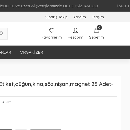
ve üzeri Alışverişlerinizde ÜCRETSİZ KARGO
1500 TL ve üze
Sipariş Takip
Yardım
İletişim
0
Favorilerim
Hesabım
Sepetim
ARLAR
ORGANIZER
k Etiket,düğün,kına,söz,nişan,magnet 25 Adet-
PLKS05