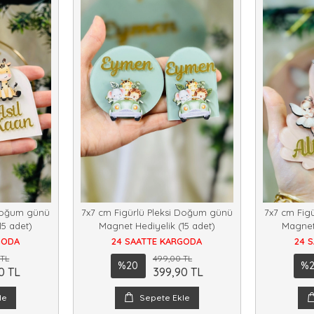
 Doğum günü
7x7 cm Figürlü Pleksi Doğum günü
7x7 cm Fig
15 adet)
Magnet Hediyelik (15 adet)
Magnet 
GODA
24 SAATTE KARGODA
24 
 TL
499,00 TL
%20
%
0 TL
399,90 TL
le
Sepete Ekle