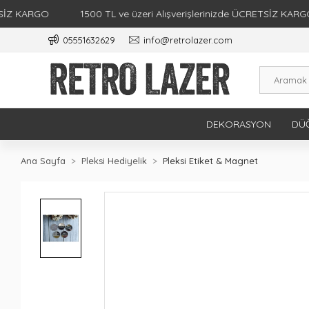
ARGO
1500 TL ve üzeri Alışverişlerinizde ÜCRETSİZ KARGO
05551632629
info@retrolazer.com
DEKORASYON
DÜĞ
Ana Sayfa
Pleksi Hediyelik
Pleksi Etiket & Magnet