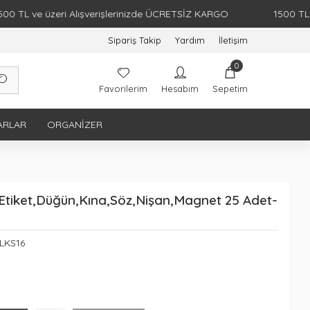
ve üzeri Alışverişlerinizde ÜCRETSİZ KARGO
1500 TL ve üze
Sipariş Takip
Yardım
İletişim
0
Favorilerim
Hesabım
Sepetim
ARLAR
ORGANIZER
k Etiket,Düğün,Kına,Söz,Nişan,Magnet 25 Adet-
LKS16