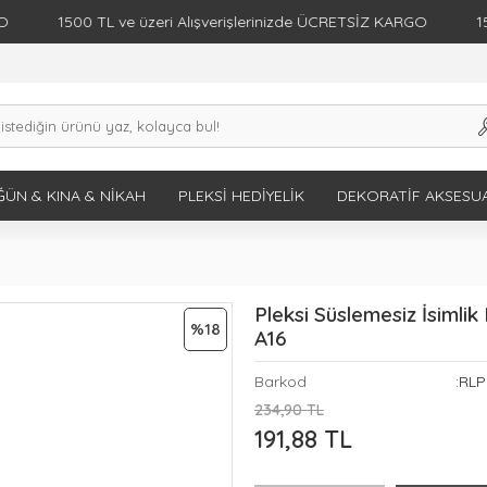
1500 TL ve üzeri Alışverişlerinizde ÜCRETSİZ KARGO
1500 TL 
ÜN & KINA & NIKAH
PLEKSI HEDIYELIK
DEKORATIF AKSESU
Pleksi Süslemesiz İsimli
%18
A16
Barkod
:RLP
234,90 TL
191,88 TL