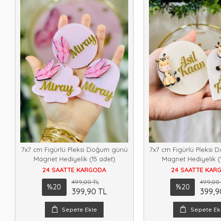
7x7 cm Figürlü Pleksi Doğum günü
7x7 cm Figürlü Pleksi
Magnet Hediyelik (15 adet)
Magnet Hediyelik (
24 SAATTE KARGODA
24 SAATTE KAR
499,00 TL
499,00
%20
%20
399,90 TL
399,9
Sepete Ekle
Sepete Ek