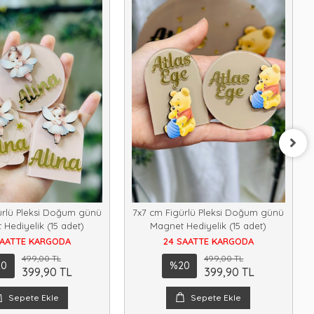
ürlü Pleksi Doğum günü
7x7 cm Figürlü Pleksi Doğum günü
Hediyelik (15 adet)
Magnet Hediyelik (15 adet)
SAATTE KARGODA
24 SAATTE KARGODA
499,00 TL
499,00 TL
20
%20
399,90 TL
399,90 TL
Sepete Ekle
Sepete Ekle