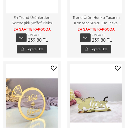
En Trend Ürünlerden
Trend Ürün Harika Tasarım
Sarmaşıklı Şeffaf Pleksi
Konsept 30x20 Cm Pleksi
Isimlik Söz Nişan Malzemeleri
Isimlik Masa Üstü
24 SAATTE KARGODA
24 SAATTE KARGODA
249,90 TL
249,90 TL
%4
%4
239,88 TL
239,88 TL
Sepete Ekle
Sepete Ekle