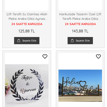
Çift Taraflı Su Damlası Allah
Harikulade Tasarım Özel Çift
Pleksi Araba Dikiz Aynası
Taraflı Pleksi Araba Dikiz
Süsü Krom Parlak
Aynası Süsü Gold
24 SAATTE KARGODA
24 SAATTE KARGODA
125,88 TL
143,88 TL
Sepete Ekle
Sepete Ekle