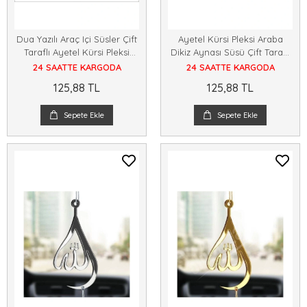
Dua Yazılı Araç Içi Süsler Çift
Ayetel Kürsi Pleksi Araba
Taraflı Ayetel Kürsi Pleksi
Dikiz Aynası Süsü Çift Taraflı
Araba Dikiz Aynası Süsü
Dekoratif Boncuklu Püsküllü
24 SAATTE KARGODA
24 SAATTE KARGODA
125,88 TL
125,88 TL
Sepete Ekle
Sepete Ekle