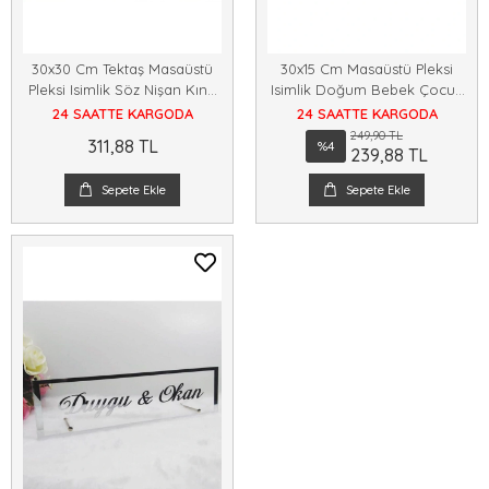
30x30 Cm Tektaş Masaüstü
30x15 Cm Masaüstü Pleksi
Pleksi Isimlik Söz Nişan Kına
Isimlik Doğum Bebek Çocuk
Gold
Odası Konsept Hediyelik
24 SAATTE KARGODA
24 SAATTE KARGODA
Dekoratif Ürün
249,90 TL
311,88 TL
%4
239,88 TL
Sepete Ekle
Sepete Ekle