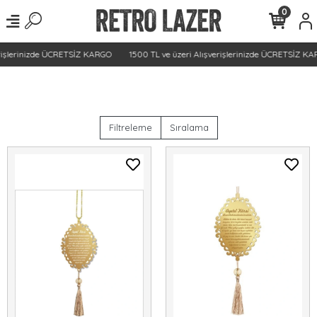
0
rişlerinizde ÜCRETSİZ KARGO
1500 TL ve üzeri Alışverişlerinizde ÜCRETSİZ KAR
Filtreleme
Sıralama