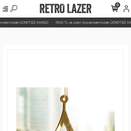
0
erişlerinizde ÜCRETSİZ KARGO
1500 TL ve üzeri Alışverişlerinizde ÜCRETSİZ K