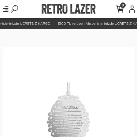
0
erişlerinizde ÜCRETSİZ KARGO
1500 TL ve üzeri Alışverişlerinizde ÜCRETSİZ K