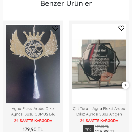
Benzer Ürünler
Ayna Pleksi Araba Dikiz
Çift Taraflı Ayna Pleksi Araba
Aynası Süsü GÜMÜŞ B16
Dikiz Aynası Süsü Altıgen
24 SAATTE KARGODA
24 SAATTE KARGODA
149,90 TL
179,90 TL
%16
125,88 TL