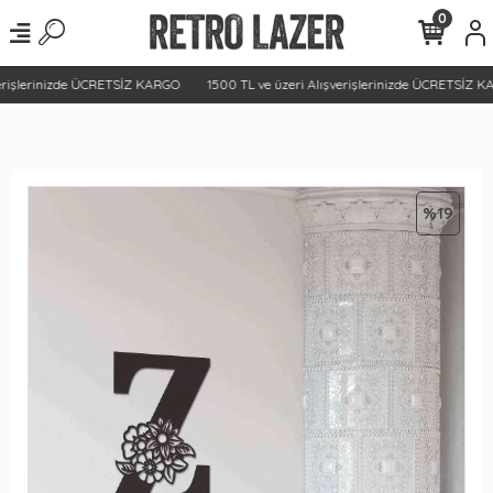
0
erişlerinizde ÜCRETSİZ KARGO
1500 TL ve üzeri Alışverişlerinizde ÜCRETSİZ K
%19