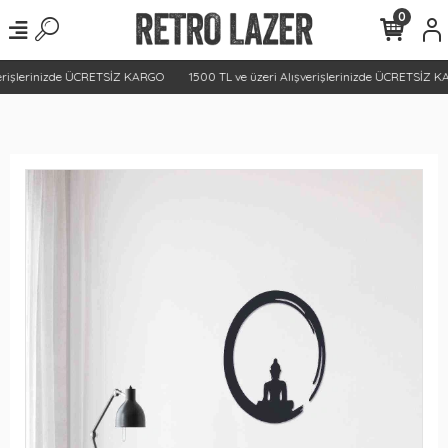
0
erişlerinizde ÜCRETSİZ KARGO
1500 TL ve üzeri Alışverişlerinizde ÜCRETSİZ K