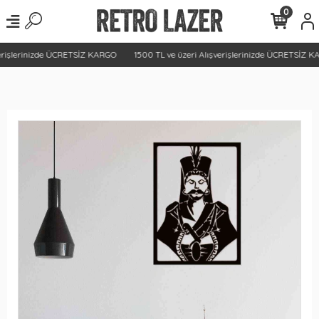
0
erişlerinizde ÜCRETSİZ KARGO
1500 TL ve üzeri Alışverişlerinizde ÜCRETSİZ K