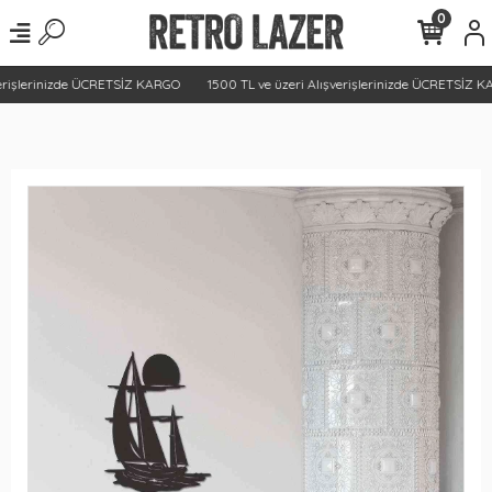
0
erişlerinizde ÜCRETSİZ KARGO
1500 TL ve üzeri Alışverişlerinizde ÜCRETSİZ K