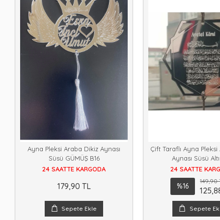
Ayna Pleksi Araba Dikiz Aynası
Çift Taraflı Ayna Pleksi
Süsü GÜMÜŞ B16
Aynası Süsü Alt
24 SAATTE KARGODA
24 SAATTE KAR
149,90 
179,90 TL
%16
125,8
Sepete Ekle
Sepete Ek