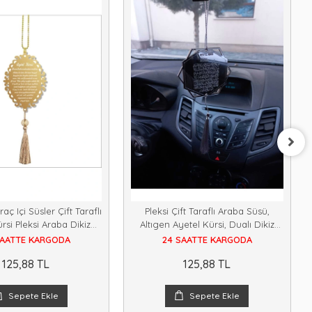
raç Içi Süsler Çift Taraflı
Pleksi Çift Taraflı Araba Süsü,
rsi Pleksi Araba Dikiz
Altıgen Ayetel Kürsi, Dualı Dikiz
Aynası Süsü
Aynası Süsü, Pleksi Süs
SAATTE KARGODA
24 SAATTE KARGODA
125,88 TL
125,88 TL
Sepete Ekle
Sepete Ekle