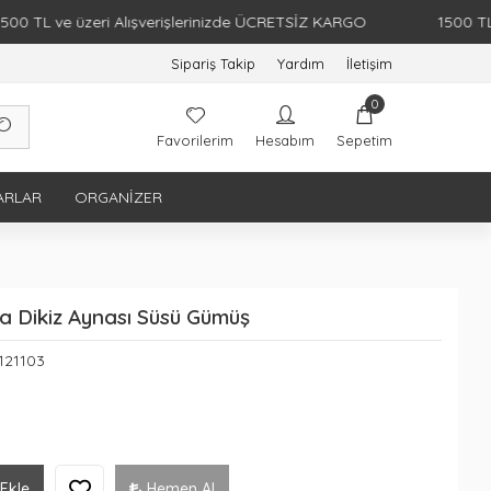
L ve üzeri Alışverişlerinizde ÜCRETSİZ KARGO
1500 TL ve ü
Sipariş Takip
Yardım
İletişim
0
Favorilerim
Hesabım
Sepetim
ARLAR
ORGANIZER
ba Dikiz Aynası Süsü Gümüş
121103
Ekle
Hemen Al