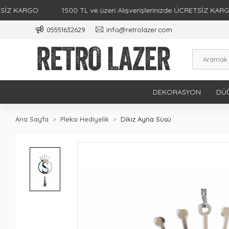
 KARGO
1500 TL ve üzeri Alışverişlerinizde ÜCRETSİZ KARGO
05551632629
info@retrolazer.com
DEKORASYON
DÜĞ
Ana Sayfa
Pleksi Hediyelik
Dikiz Ayna Süsü