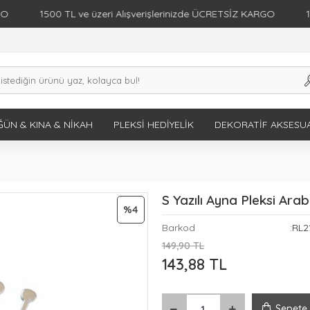
1500 TL ve üzeri Alışverişlerinizde ÜCRETSİZ KARGO
1500 T
ÜN & KINA & NIKAH
PLEKSI HEDIYELIK
DEKORATIF AKSESU
S Yazılı Ayna Pleksi Ara
%4
Barkod
:RL2
149,90 TL
143,88 TL
Sepete 