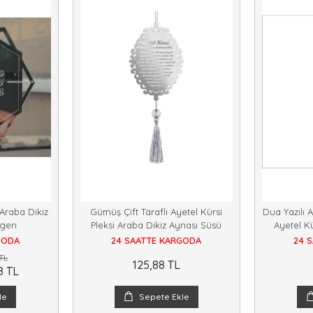
 Araba Dikiz
Gümüş Çift Taraflı Ayetel Kürsi
Dua Yazılı A
ıgen
Pleksi Araba Dikiz Aynası Süsü
Ayetel Kü
GODA
24 SAATTE KARGODA
24 
TL
125,88 TL
8 TL
le
Sepete Ekle