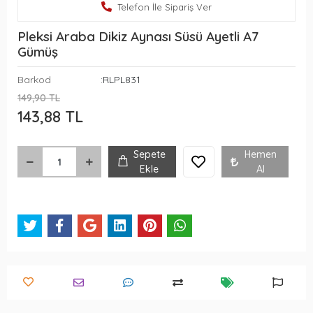
Telefon İle Sipariş Ver
Pleksi Araba Dikiz Aynası Süsü Ayetli A7
Gümüş
Barkod
:RLPL831
149,90 TL
143,88 TL
Sepete
Hemen
Ekle
Al