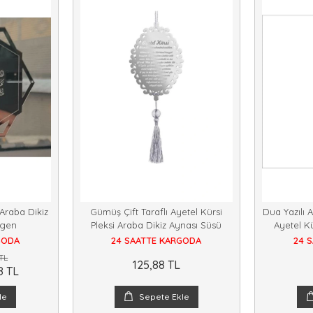
 Araba Dikiz
Gümüş Çift Taraflı Ayetel Kürsi
Dua Yazılı A
ıgen
Pleksi Araba Dikiz Aynası Süsü
Ayetel Kü
GODA
24 SAATTE KARGODA
24 
TL
125,88 TL
8 TL
le
Sepete Ekle