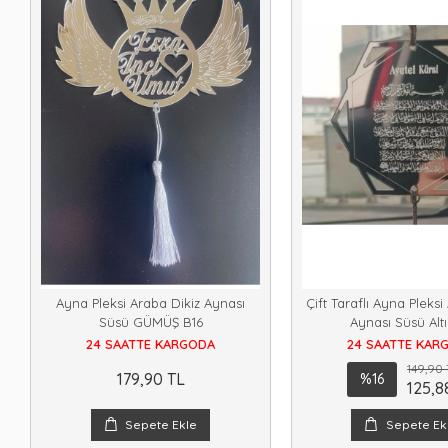
Ayna Pleksi Araba Dikiz Aynası
Çift Taraflı Ayna Pleksi
Süsü GÜMÜŞ B16
Aynası Süsü Alt
24 SAATTE KARGODA
24 SAATTE KAR
149,90 
179,90 TL
%16
125,8
Sepete Ekle
Sepete Ek