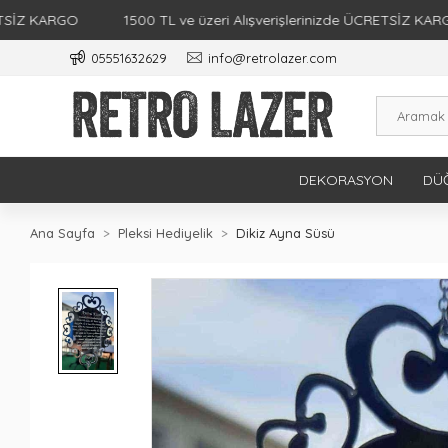
Z KARGO
1500 TL ve üzeri Alışverişlerinizde ÜCRETSİZ KARGO
05551632629
info@retrolazer.com
DEKORASYON
DÜĞ
Ana Sayfa
Pleksi Hediyelik
Dikiz Ayna Süsü