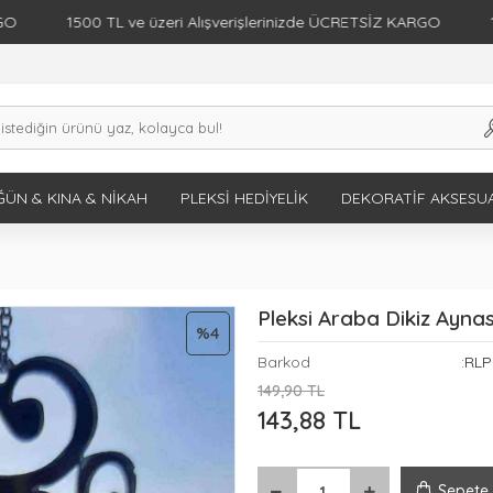
1500 TL ve üzeri Alışverişlerinizde ÜCRETSİZ KARGO
1500 
ÜN & KINA & NIKAH
PLEKSI HEDIYELIK
DEKORATIF AKSESU
Pleksi Araba Dikiz Aynas
%4
Barkod
:RL
149,90 TL
143,88 TL
Sepete 