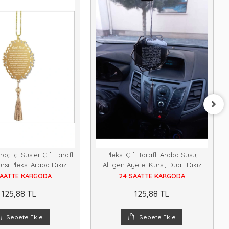
raç Içi Süsler Çift Taraflı
Pleksi Çift Taraflı Araba Süsü,
rsi Pleksi Araba Dikiz
Altıgen Ayetel Kürsi, Dualı Dikiz
Aynası Süsü
Aynası Süsü, Pleksi Süs
SAATTE KARGODA
24 SAATTE KARGODA
125,88 TL
125,88 TL
Sepete Ekle
Sepete Ekle