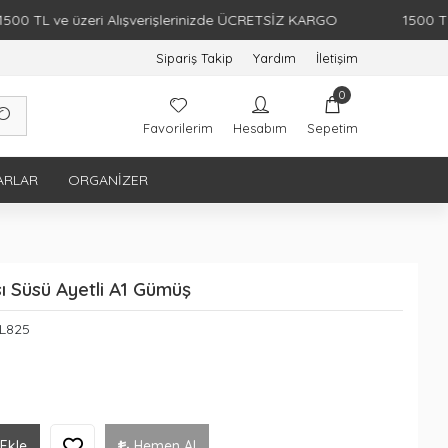
TL ve üzeri Alışverişlerinizde ÜCRETSİZ KARGO
1500 TL ve 
Sipariş Takip
Yardım
İletişim
0
Favorilerim
Hesabım
Sepetim
ARLAR
ORGANIZER
ı Süsü Ayetli A1 Gümüş
PL825
Ekle
Hemen Al