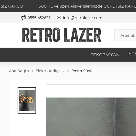
ARGO
1500 TL ve üzeri Alışverişlerinizde ÜCRETSİZ KARGO
05551632629
info@retrolazer.com
DEKORASYON
DÜĞ
Ana Sayfa
Pleksi Hediyelik
Pasta Süsü