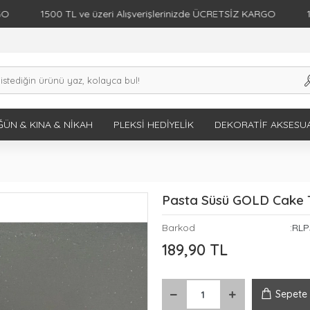
1500 TL ve üzeri Alışverişlerinizde ÜCRETSİZ KARGO
1500 TL
ÜN & KINA & NIKAH
PLEKSI HEDIYELIK
DEKORATIF AKSESU
Pasta Süsü GOLD Cake 
Barkod
:RL
189,90 TL
Sepete 