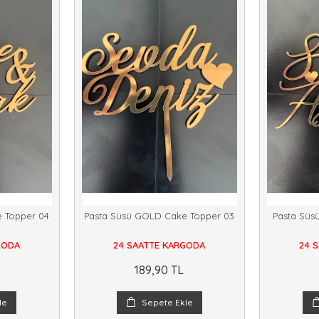
 Topper 04
Pasta Süsü GOLD Cake Topper 03
Pasta Süs
GODA
24 SAATTE KARGODA
24 
189,90 TL
le
Sepete Ekle