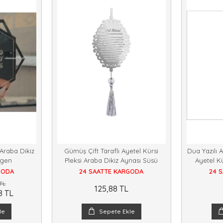
 Araba Dikiz
Gümüş Çift Taraflı Ayetel Kürsi
Dua Yazılı A
ıgen
Pleksi Araba Dikiz Aynası Süsü
Ayetel Kü
GODA
24 SAATTE KARGODA
24 
TL
125,88 TL
8 TL
le
Sepete Ekle