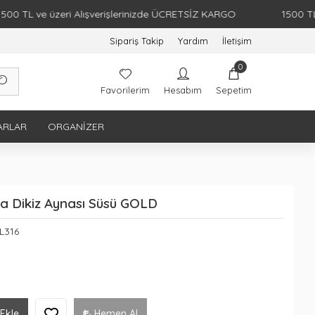
TL ve üzeri Alışverişlerinizde ÜCRETSİZ KARGO
1500 TL ve ü
Sipariş Takip
Yardım
İletişim
0
Favorilerim
Hesabım
Sepetim
ARLAR
ORGANIZER
aba Dikiz Aynası Süsü GOLD
L316
Ekle
Hemen Al