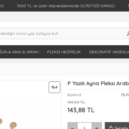
1500 TL ve üzeri Alışverişlerinizde ÜCRETSİZ KARGO
1500 
ÜN & KINA & NIKAH
PLEKSI HEDIYELIK
DEKORATIF AKSESU
P Yazılı Ayna Pleksi Ar
%4
Barkod
:RLR
149,90 TL
143,88 TL
Sepete 