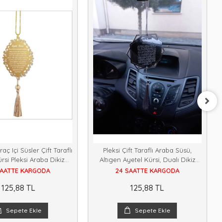
raç Içi Süsler Çift Taraflı
Pleksi Çift Taraflı Araba Süsü,
rsi Pleksi Araba Dikiz
Altıgen Ayetel Kürsi, Dualı Dikiz
Aynası Süsü
Aynası Süsü, Pleksi Süs
SAATTE KARGODA
24 SAATTE KARGODA
125,88 TL
125,88 TL
Sepete Ekle
Sepete Ekle