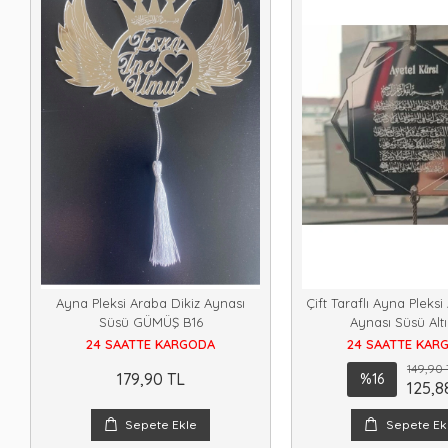
Ayna Pleksi Araba Dikiz Aynası
Çift Taraflı Ayna Pleksi
Süsü GÜMÜŞ B16
Aynası Süsü Alt
24 SAATTE KARGODA
24 SAATTE KAR
149,90 
179,90 TL
%16
125,8
Sepete Ekle
Sepete Ek