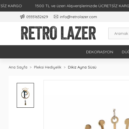
 KARGO
1500 TL ve üzeri Alışverişlerinizde ÜCRETSİZ KARGO
05551632629
info@retrolazer.com
DEKORASYON
DÜĞ
Ana Sayfa
Pleksi Hediyelik
Dikiz Ayna Süsü