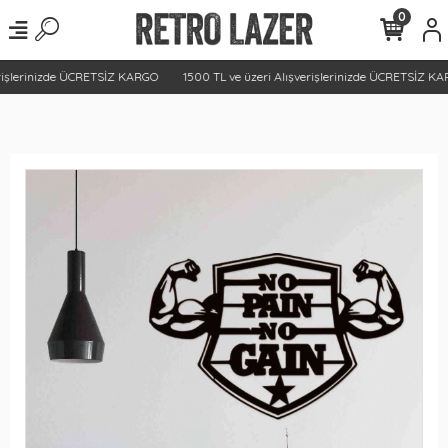
0
rişlerinizde ÜCRETSİZ KARGO
1500 TL ve üzeri Alışverişlerinizde ÜCRETSİZ KA