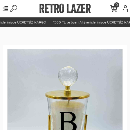
0
rişlerinizde ÜCRETSİZ KARGO
1500 TL ve üzeri Alışverişlerinizde ÜCRETSİZ KA