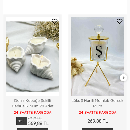
Deniz Kabuğu Şekilli
Lüks Ş Harfli Mumluk Gerçek
Hediyelik Mum 20 Adet
Mum
24 SAATTE KARGODA
24 SAATTE KARGODA
699,90 TL
269,88 TL
%19
569,88 TL