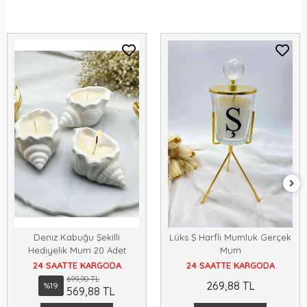
Deniz Kabuğu Şekilli
Lüks Ş Harfli Mumluk Gerçek
Hediyelik Mum 20 Adet
Mum
24 SAATTE KARGODA
24 SAATTE KARGODA
699,90 TL
269,88 TL
%19
569,88 TL