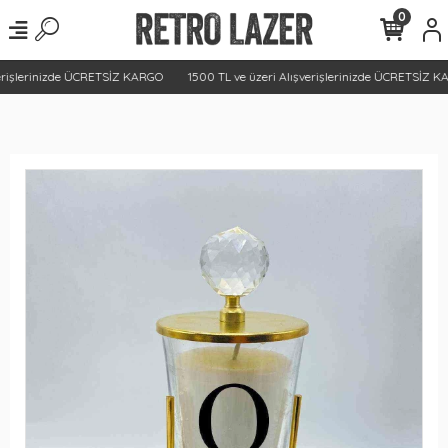
0
erişlerinizde ÜCRETSİZ KARGO
1500 TL ve üzeri Alışverişlerinizde ÜCRETSİZ K