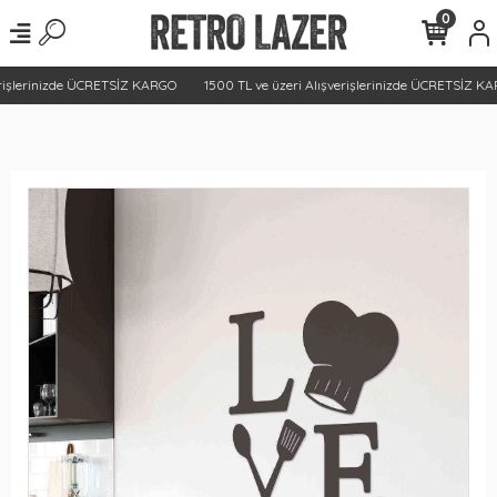
0
rişlerinizde ÜCRETSİZ KARGO
1500 TL ve üzeri Alışverişlerinizde ÜCRETSİZ KA