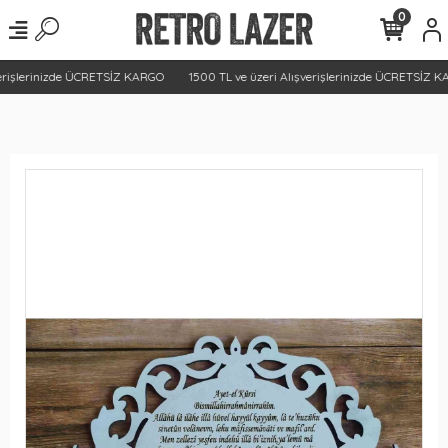
0
erişlerinizde ÜCRETSİZ KARGO
1500 TL ve üzeri Alışverişlerinizde ÜCRETSİZ K