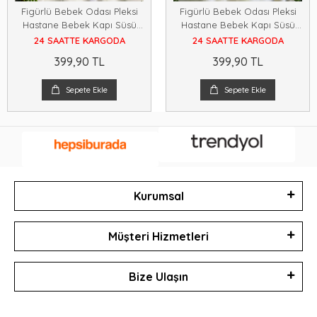
Figürlü Bebek Odası Pleksi
Figürlü Bebek Odası Pleksi
Hastane Bebek Kapı Süsü
Hastane Bebek Kapı Süsü
İsimlik Makrome 30x30
İsimlik Makrome 30x30
24 SAATTE KARGODA
24 SAATTE KARGODA
399,90 TL
399,90 TL
Sepete Ekle
Sepete Ekle
Kurumsal
Müşteri Hizmetleri
Bize Ulaşın