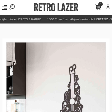
0
erişlerinizde ÜCRETSİZ KARGO
1500 TL ve üzeri Alışverişlerinizde ÜCRETSİZ K