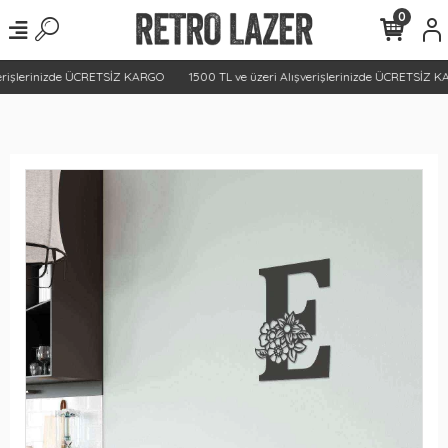
0
erişlerinizde ÜCRETSİZ KARGO
1500 TL ve üzeri Alışverişlerinizde ÜCRETSİZ K