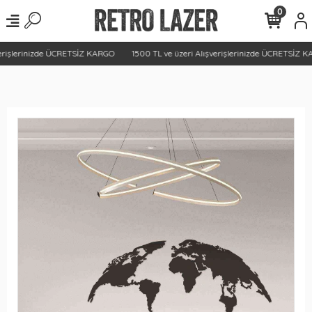
0
erişlerinizde ÜCRETSİZ KARGO
1500 TL ve üzeri Alışverişlerinizde ÜCRETSİZ K