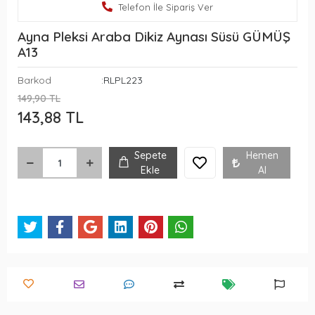
Telefon İle Sipariş Ver
Ayna Pleksi Araba Dikiz Aynası Süsü GÜMÜŞ
A13
Barkod
:RLPL223
149,90 TL
143,88 TL
Sepete
Hemen
Ekle
Al