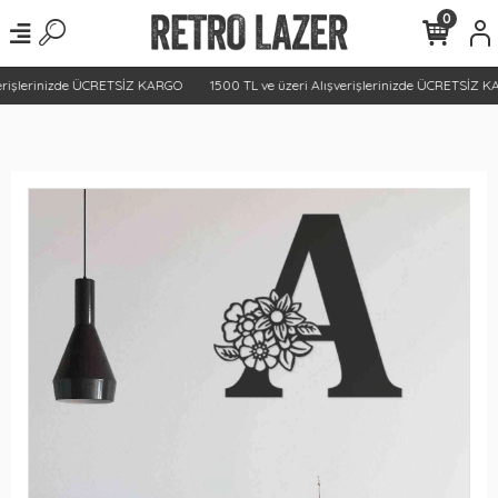
0
erişlerinizde ÜCRETSİZ KARGO
1500 TL ve üzeri Alışverişlerinizde ÜCRETSİZ K