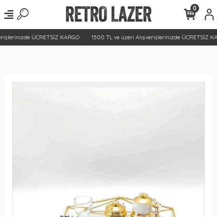
0
erişlerinizde ÜCRETSİZ KARGO
1500 TL ve üzeri Alışverişlerinizde ÜCRETSİZ K