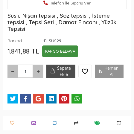
Telefon İle Sipariş Ver
Süslü Nişan tepsisi , Söz tepsisi , İsteme
tepsisi , Tepsi Seti , Damat Fincanı , Yüzük
Tepsisi
Barkod
:RLSUS29
1.841,88 TL
KARGO BEDAVA
Sepete
Hemen
Ekle
Al