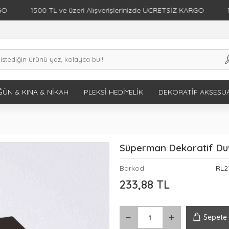
1500 TL ve üzeri Alışverişlerinizde ÜCRETSİZ KARGO
1500 T
ÜN & KINA & NIKAH
PLEKSI HEDIYELIK
DEKORATIF AKSESU
Süperman Dekoratif Duv
Barkod
:RL2
233,88 TL
Sepete 