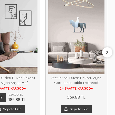
n Yüzleri Duvar Dekoru
Atatürk Atlı Duvar Dekoru Ayna
 Siyah Ahşap Mdf
Görünümlü Tablo Dekoratif
SAATTE KARGODA
24 SAATTE KARGODA
229,90 TL
569,88 TL
19
185,88 TL
Sepete Ekle
Sepete Ekle