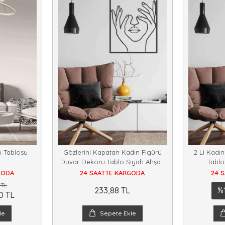
u Tablosu
Gözlerini Kapatan Kadın Figürü
2 Li Kadı
Duvar Dekoru Tablo Siyah Ahşap
Tablo
Mdf
GODA
24 SAATTE KARGODA
24 
 TL
233,88 TL
%
0 TL
le
Sepete Ekle