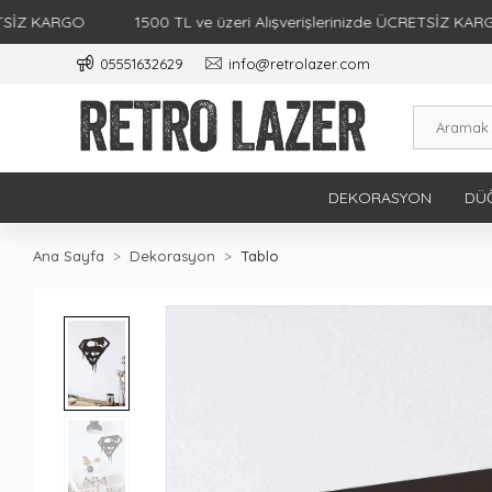
 KARGO
1500 TL ve üzeri Alışverişlerinizde ÜCRETSİZ KARGO
05551632629
info@retrolazer.com
DEKORASYON
DÜĞ
Ana Sayfa
Dekorasyon
Tablo