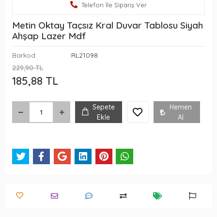
Telefon İle Sipariş Ver
Metin Oktay Taçsız Kral Duvar Tablosu Siyah
Ahşap Lazer Mdf
Barkod
:RL21098
229,90 TL
185,88 TL
Sepete
Hemen
Ekle
Al