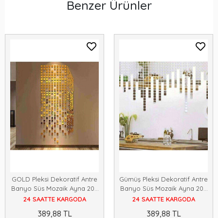
Benzer Ürünler
GOLD Pleksi Dekoratif Antre
Gümüş Pleksi Dekoratif Antre
Banyo Süs Mozaik Ayna 200
Banyo Süs Mozaik Ayna 200
Adet 3 cm * 3 cm
Adet 3 cm * 3 cm
24 SAATTE KARGODA
24 SAATTE KARGODA
389,88 TL
389,88 TL